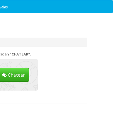
Salas
lic en
"CHATEAR"
.
Chatear