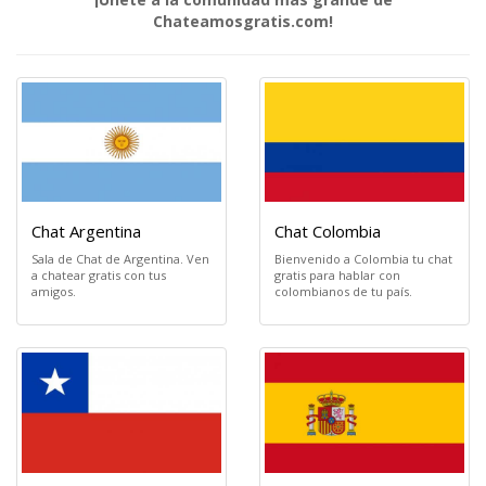
Chateamosgratis.com!
Chat Argentina
Chat Colombia
Sala de Chat de Argentina. Ven
Bienvenido a Colombia tu chat
a chatear gratis con tus
gratis para hablar con
amigos.
colombianos de tu país.