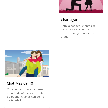
Chat Ligar
Entra a conocer cientos de
personas y encuentra tu
media naranja chateando
gratis.
Chat Mas de 40
Conoce hombres y mujeres
de más de 40 años y disfruta
de buenas charlas con gente
de tu edad.