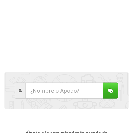
¡Únete a la comunidad más grande de