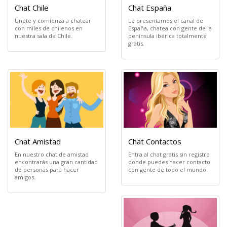
Chat Chile
Chat España
Únete y comienza a chatear
Le presentamos el canal de
con miles de chilenos en
España, chatea con gente de la
nuestra sala de Chile.
península ibérica totalmente
gratis.
Chat Amistad
Chat Contactos
En nuestro chat de amistad
Entra al chat gratis sin registro
encontrarás una gran cantidad
donde puedes hacer contacto
de personas para hacer
con gente de todo el mundo.
amigos.