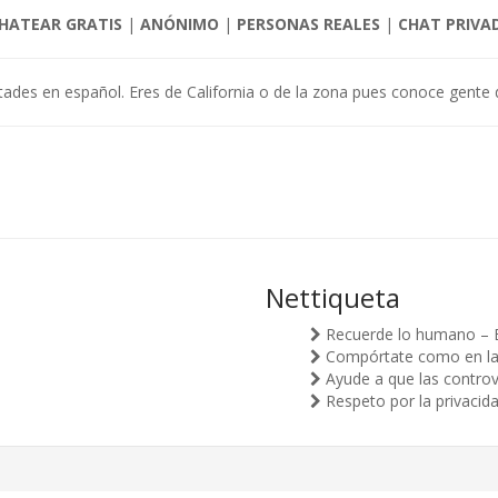
HATEAR GRATIS
|
ANÓNIMO
|
PERSONAS REALES
|
CHAT PRIVA
istades en español. Eres de California o de la zona pues conoce gente
Nettiqueta
Recuerde lo humano – 
Compórtate como en la v
Ayude a que las controv
Respeto por la privacid