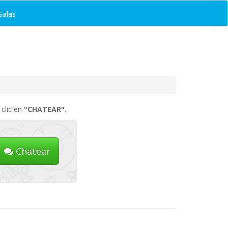
Salas
 clic en
"CHATEAR"
.
Chatear