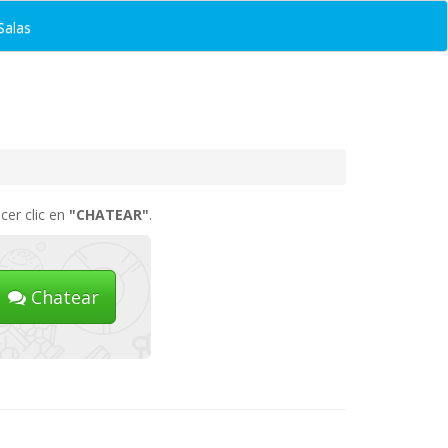
Salas
cer clic en
"CHATEAR"
.
Chatear