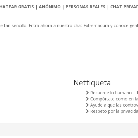
HATEAR GRATIS
|
ANÓNIMO
|
PERSONAS REALES
|
CHAT PRIVA
ue tan sencillo. Entra ahora a nuestro chat Extremadura y conoce gent
Nettiqueta
Recuerde lo humano – 
Compórtate como en la v
Ayude a que las controv
Respeto por la privacid