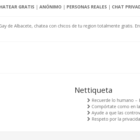
HATEAR GRATIS
|
ANÓNIMO
|
PERSONAS REALES
|
CHAT PRIVA
Gay de Albacete, chatea con chicos de tu region totalmente gratis. En
Nettiqueta
Recuerde lo humano – 
Compórtate como en la v
Ayude a que las controv
Respeto por la privacid