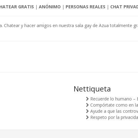
HATEAR GRATIS
|
ANÓNIMO
|
PERSONAS REALES
|
CHAT PRIVA
a. Chatear y hacer amigos en nuestra sala gay de Azua totalmente grat
Nettiqueta
Recuerde lo humano – 
Compórtate como en la v
Ayude a que las controv
Respeto por la privacid