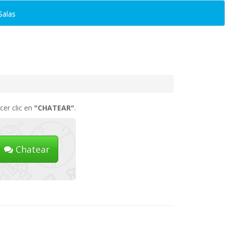
Salas
cer clic en
"CHATEAR"
.
Chatear