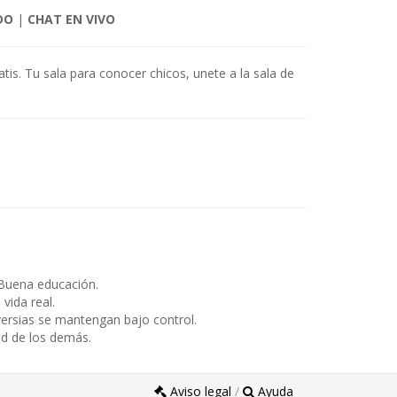
DO
|
CHAT EN VIVO
is. Tu sala para conocer chicos, unete a la sala de
Buena educación.
ida real.
ersias se mantengan bajo control.
ad de los demás.
Aviso legal
/
Ayuda