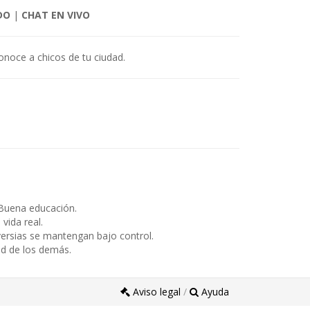
DO
|
CHAT EN VIVO
onoce a chicos de tu ciudad.
Buena educación.
ida real.
ersias se mantengan bajo control.
ad de los demás.
Aviso legal
/
Ayuda