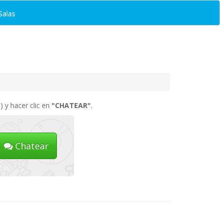
Salas
) y hacer clic en
"CHATEAR"
.
Chatear