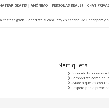
HATEAR GRATIS
|
ANÓNIMO
|
PERSONAS REALES
|
CHAT PRIVA
ra chatear gratis. Conectate al canal gay en español de Bridgeport y c
Nettiqueta
Recuerde lo humano – 
Compórtate como en la v
Ayude a que las controv
Respeto por la privacid