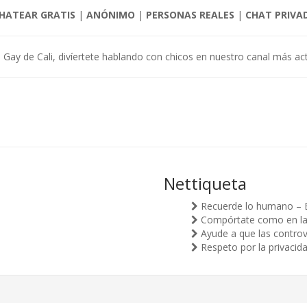
HATEAR GRATIS
|
ANÓNIMO
|
PERSONAS REALES
|
CHAT PRIVA
 Gay de Cali, divíertete hablando con chicos en nuestro canal más act
Nettiqueta
Recuerde lo humano – 
Compórtate como en la v
Ayude a que las controv
Respeto por la privacid