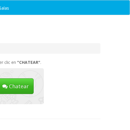
Salas
er clic en
"CHATEAR"
.
Chatear