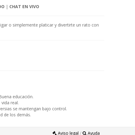
DO
|
CHAT EN VIVO
igar o simplemente platicar y divertirte un rato con
Buena educación.
ida real.
ersias se mantengan bajo control.
ad de los demás.
Aviso legal
/
Ayuda