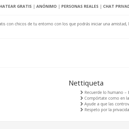
HATEAR GRATIS
|
ANÓNIMO
|
PERSONAS REALES
|
CHAT PRIVA
atis con chicos de tu entorno con los que podrás iniciar una amistad, l
Nettiqueta
Recuerde lo humano – 
Compórtate como en la v
Ayude a que las controv
Respeto por la privacid