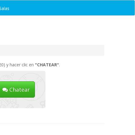
Salas
0) y hacer clic en
"CHATEAR"
.
Chatear