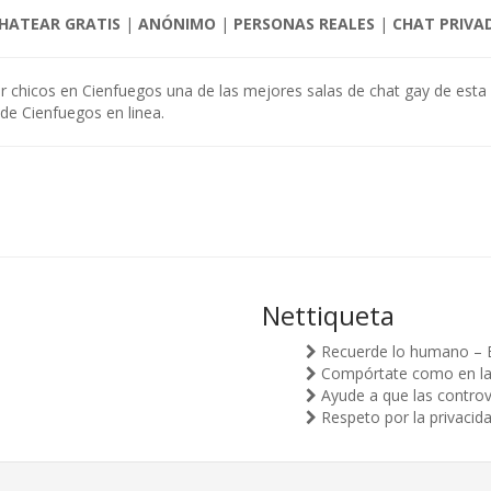
HATEAR GRATIS
|
ANÓNIMO
|
PERSONAS REALES
|
CHAT PRIVA
er chicos en Cienfuegos una de las mejores salas de chat gay de esta
de Cienfuegos en linea.
Nettiqueta
Recuerde lo humano – 
Compórtate como en la v
Ayude a que las controv
Respeto por la privacid