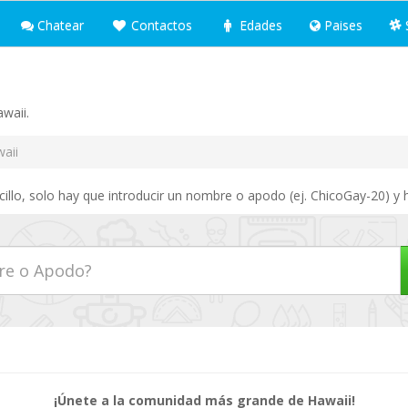
Chatear
Contactos
Edades
Paises
awaii.
aii
illo, solo hay que introducir un nombre o apodo (ej. ChicoGay-20) y 
¡Únete a la comunidad más grande de Hawaii!