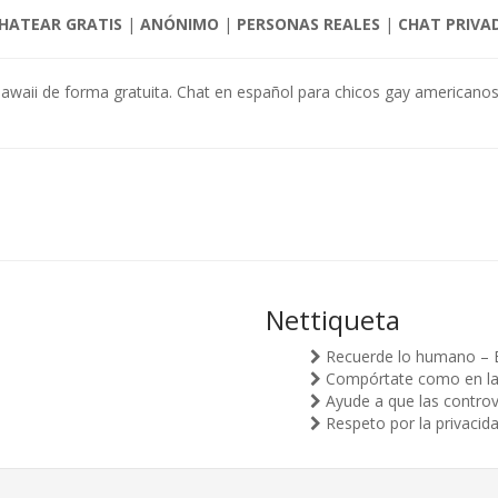
HATEAR GRATIS
|
ANÓNIMO
|
PERSONAS REALES
|
CHAT PRIVA
Hawaii de forma gratuita. Chat en español para chicos gay americanos
Nettiqueta
Recuerde lo humano – 
Compórtate como en la v
Ayude a que las controv
Respeto por la privacid