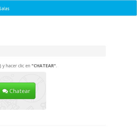
Salas
 y hacer clic en
"CHATEAR"
.
Chatear