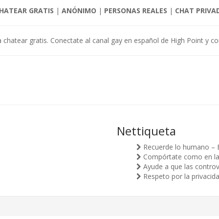
HATEAR GRATIS
|
ANÓNIMO
|
PERSONAS REALES
|
CHAT PRIVA
a chatear gratis. Conectate al canal gay en español de High Point y c
Nettiqueta
Recuerde lo humano – 
Compórtate como en la v
Ayude a que las controv
Respeto por la privacid