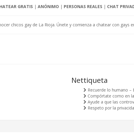
HATEAR GRATIS
|
ANÓNIMO
|
PERSONAS REALES
|
CHAT PRIVA
ocer chicos gay de La Rioja. Únete y comienza a chatear con gays en
Nettiqueta
Recuerde lo humano – 
Compórtate como en la v
Ayude a que las controv
Respeto por la privacid