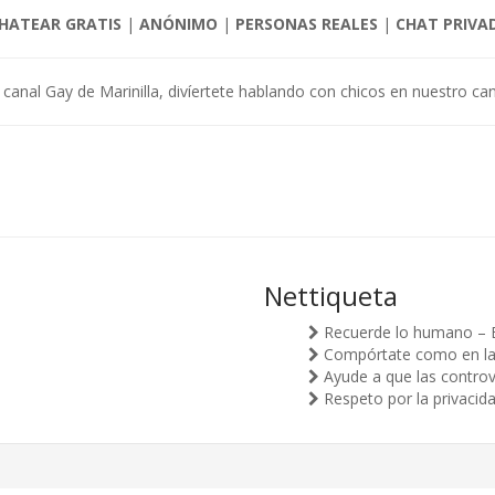
HATEAR GRATIS
|
ANÓNIMO
|
PERSONAS REALES
|
CHAT PRIVA
 canal Gay de Marinilla, divíertete hablando con chicos en nuestro can
Nettiqueta
Recuerde lo humano – 
Compórtate como en la v
Ayude a que las controv
Respeto por la privacid