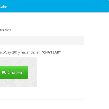
Salas
Morelos.
icoGay-20) y hacer clic en
"CHATEAR"
.
Chatear