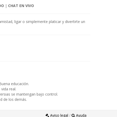
DO
|
CHAT EN VIVO
mistad, ligar o simplemente platicar y divertirte un
Buena educación.
ida real.
ersias se mantengan bajo control.
ad de los demás.
Aviso legal
/
Ayuda