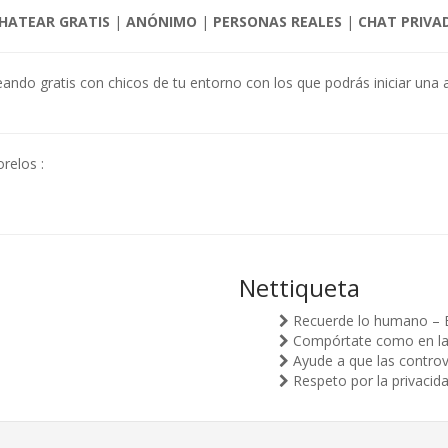
HATEAR GRATIS
|
ANÓNIMO
|
PERSONAS REALES
|
CHAT PRIVA
teando gratis con chicos de tu entorno con los que podrás iniciar una a
relos :
Nettiqueta
Recuerde lo humano – 
Compórtate como en la v
Ayude a que las controv
Respeto por la privacid