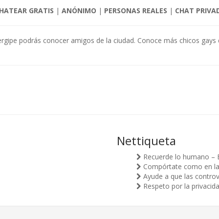
HATEAR GRATIS
|
ANÓNIMO
|
PERSONAS REALES
|
CHAT PRIVA
 Sergipe podrás conocer amigos de la ciudad. Conoce más chicos gays 
Nettiqueta
Recuerde lo humano – 
Compórtate como en la v
Ayude a que las controv
Respeto por la privacid