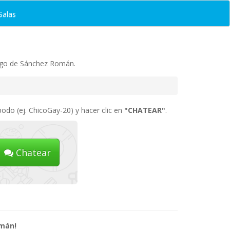
Salas
ango de Sánchez Román.
odo (ej. ChicoGay-20) y hacer clic en
"CHATEAR"
.
Chatear
omán!