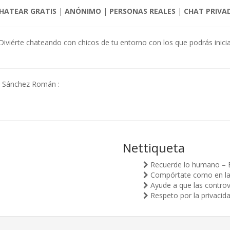
HATEAR GRATIS
|
ANÓNIMO
|
PERSONAS REALES
|
CHAT PRIVA
 Diviérte chateando con chicos de tu entorno con los que podrás iniciar
e Sánchez Román :
Nettiqueta
Recuerde lo humano – 
Compórtate como en la v
Ayude a que las controv
Respeto por la privacid