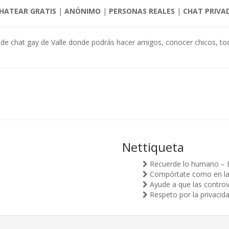
HATEAR GRATIS
|
ANÓNIMO
|
PERSONAS REALES
|
CHAT PRIVA
a de chat gay de Valle donde podrás hacer amigos, conocer chicos, tod
Nettiqueta
Recuerde lo humano – 
Compórtate como en la v
Ayude a que las controv
Respeto por la privacid