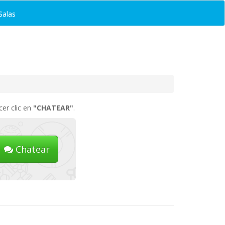
Salas
cer clic en
"CHATEAR"
.
Chatear