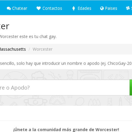
Chatear
Contactos
Edades
Paises
ter
 Worcester este es tu chat gay.
assachusetts
Worcester
encillo, solo hay que introducir un nombre o apodo (ej. ChicoGay-20)
¡Únete a la comunidad más grande de Worcester!