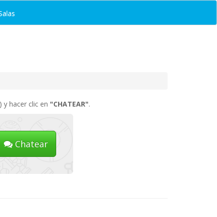
Salas
 y hacer clic en
"CHATEAR"
.
Chatear