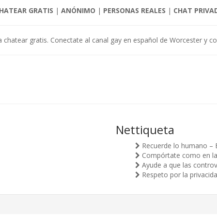
HATEAR GRATIS
|
ANÓNIMO
|
PERSONAS REALES
|
CHAT PRIVA
a chatear gratis. Conectate al canal gay en español de Worcester y co
Nettiqueta
Recuerde lo humano – 
Compórtate como en la v
Ayude a que las controv
Respeto por la privacid