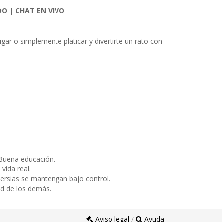
DO
|
CHAT EN VIVO
igar o simplemente platicar y divertirte un rato con
Buena educación.
ida real.
ersias se mantengan bajo control.
ad de los demás.
Aviso legal
/
Ayuda