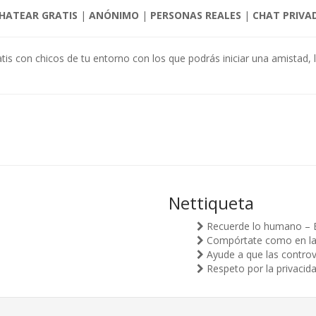
HATEAR GRATIS
|
ANÓNIMO
|
PERSONAS REALES
|
CHAT PRIVA
atis con chicos de tu entorno con los que podrás iniciar una amistad, l
Nettiqueta
Recuerde lo humano – 
Compórtate como en la v
Ayude a que las controv
Respeto por la privacid