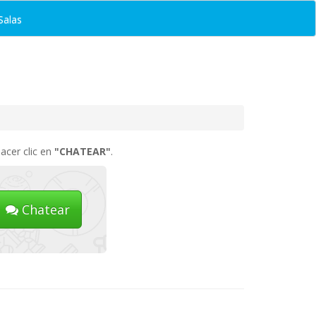
Salas
acer clic en
"CHATEAR"
.
Chatear