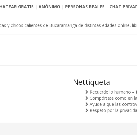
HATEAR GRATIS
|
ANÓNIMO
|
PERSONAS REALES
|
CHAT PRIVA
cas y chicos calientes de Bucaramanga de distintas edades online, libr
Nettiqueta
Recuerde lo humano – 
Compórtate como en la v
Ayude a que las controv
Respeto por la privacid