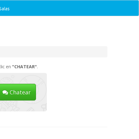
Salas
lic en
"CHATEAR"
.
Chatear