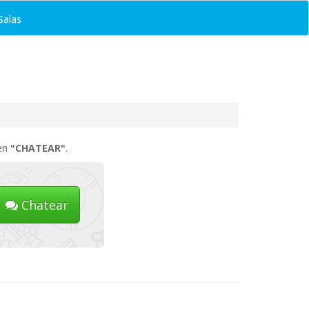
Salas
 en
"CHATEAR"
.
Chatear