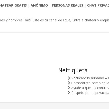
HATEAR GRATIS
|
ANÓNIMO
|
PERSONAS REALES
|
CHAT PRIVA
res y hombres Haiti. Este es tu canal de ligue, Entra a chatear y emp
Nettiqueta
Recuerde lo humano – 
Compórtate como en la v
Ayude a que las controv
Respeto por la privacid