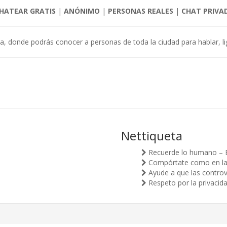
HATEAR GRATIS
|
ANÓNIMO
|
PERSONAS REALES
|
CHAT PRIVA
alda, donde podrás conocer a personas de toda la ciudad para hablar, l
Nettiqueta
Recuerde lo humano – 
Compórtate como en la v
Ayude a que las controv
Respeto por la privacid