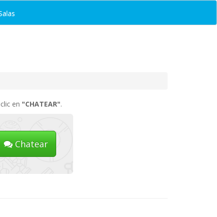
Salas
clic en
"CHATEAR"
.
Chatear