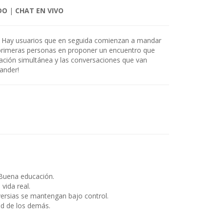
DO
|
CHAT EN VIVO
er. Hay usuarios que en seguida comienzan a mandar
s primeras personas en proponer un encuentro que
ación simultánea y las conversaciones que van
ander!
Buena educación.
ida real.
ersias se mantengan bajo control.
ad de los demás.