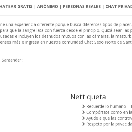
HATEAR GRATIS
|
ANÓNIMO
|
PERSONAS REALES
|
CHAT PRIVA
iene una experiencia diferente porque busca diferentes tipos de plac
ara que la sangre lata con fuerza desde el principio. Quizá sean la
ausadas e incluyen los desnudos mutuos con las cámaras, la masturb
 pienses más e ingresa en nuestra comunidad Chat Sexo Norte de Sant
 Santander :
Nettiqueta
Recuerde lo humano – 
Compórtate como en la v
Ayude a que las controv
Respeto por la privacid