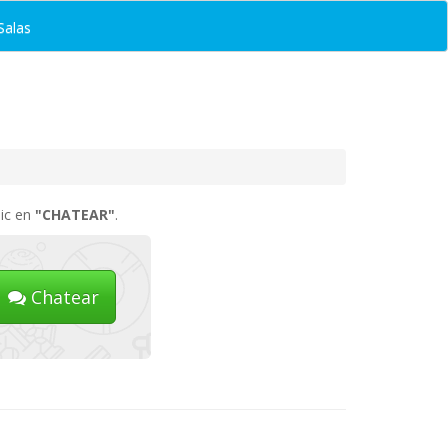
Salas
lic en
"CHATEAR"
.
Chatear