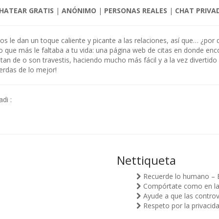
HATEAR GRATIS
|
ANÓNIMO
|
PERSONAS REALES
|
CHAT PRIVA
dos le dan un toque caliente y picante a las relaciones, así que… ¿po
o que más le faltaba a tu vida: una página web de citas en donde enc
n de o son travestis, haciendo mucho más fácil y a la vez divertido 
ierdas de lo mejor!
di :
Nettiqueta
Recuerde lo humano – 
Compórtate como en la v
Ayude a que las controv
Respeto por la privacid