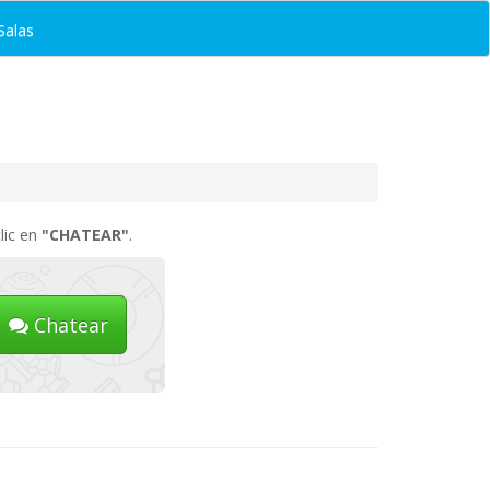
Salas
lic en
"CHATEAR"
.
Chatear