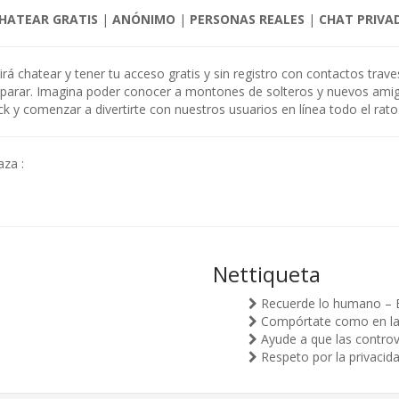
HATEAR GRATIS
|
ANÓNIMO
|
PERSONAS REALES
|
CHAT PRIVA
itirá chatear y tener tu acceso gratis y sin registro con contactos trav
n parar. Imagina poder conocer a montones de solteros y nuevos ami
ick y comenzar a divertirte con nuestros usuarios en línea todo el rat
aza :
Nettiqueta
Recuerde lo humano – 
Compórtate como en la v
Ayude a que las controv
Respeto por la privacid