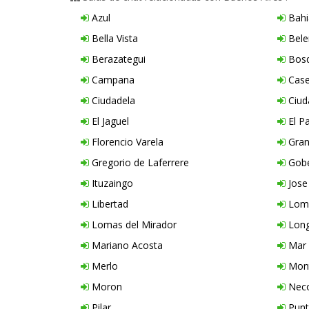
Azul
Bahi
Bella Vista
Bele
Berazategui
Bos
Campana
Case
Ciudadela
Ciud
El Jaguel
El P
Florencio Varela
Gran
Gregorio de Laferrere
Gobe
Ituzaingo
Jose
Libertad
Loma
Lomas del Mirador
Lon
Mariano Acosta
Mar 
Merlo
Mont
Moron
Nec
Pilar
Punt