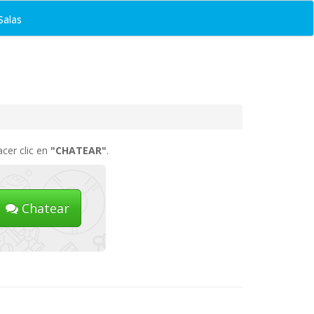
Salas
cer clic en
"CHATEAR"
.
Chatear