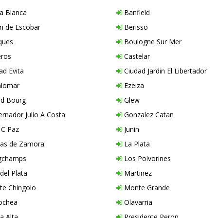
a Blanca
Banfield
n de Escobar
Berisso
ques
Boulogne Sur Mer
ros
Castelar
ad Evita
Ciudad Jardin El Libertador
alomar
Ezeiza
d Bourg
Glew
rnador Julio A Costa
Gonzalez Catan
 C Paz
Junin
s de Zamora
La Plata
gchamps
Los Polvorines
del Plata
Martinez
e Chingolo
Monte Grande
ochea
Olavarria
a Alta
Presidente Peron