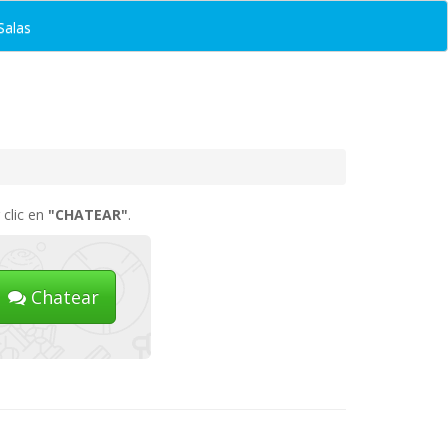
Salas
 clic en
"CHATEAR"
.
Chatear