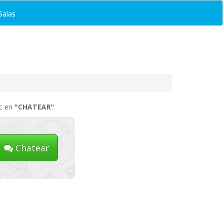
Salas
ic en
"CHATEAR"
.
Chatear