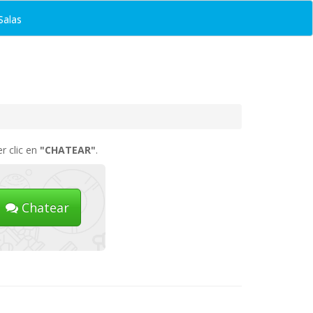
Salas
r clic en
"CHATEAR"
.
Chatear