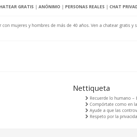
HATEAR GRATIS
|
ANÓNIMO
|
PERSONAS REALES
|
CHAT PRIVA
ar con mujeres y hombres de más de 40 años. Ven a chatear gratis y 
Nettiqueta
Recuerde lo humano – 
Compórtate como en la v
Ayude a que las controv
Respeto por la privacid