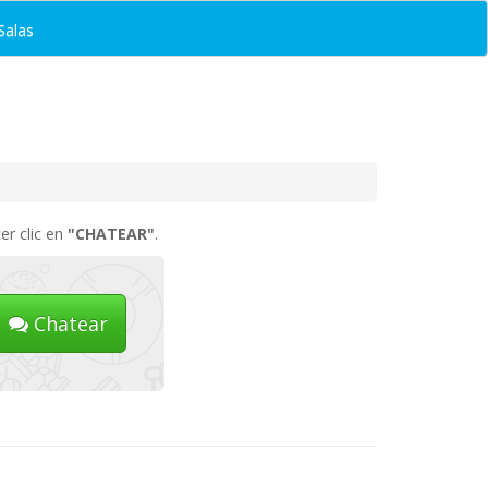
Salas
er clic en
"CHATEAR"
.
Chatear