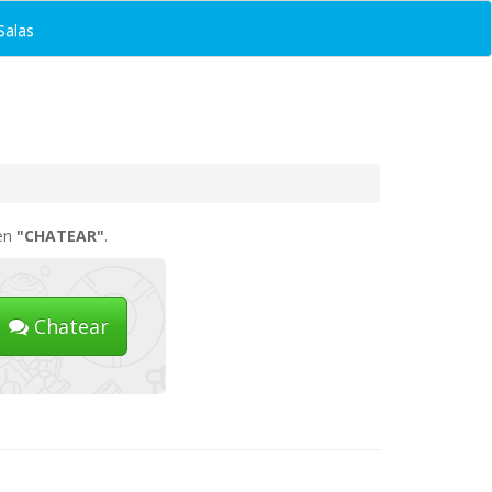
Salas
 en
"CHATEAR"
.
Chatear