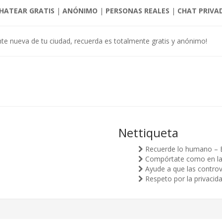
HATEAR GRATIS
|
ANÓNIMO
|
PERSONAS REALES
|
CHAT PRIVA
nte nueva de tu ciudad, recuerda es totalmente gratis y anónimo!
Nettiqueta
Recuerde lo humano – 
Compórtate como en la v
Ayude a que las controv
Respeto por la privacid