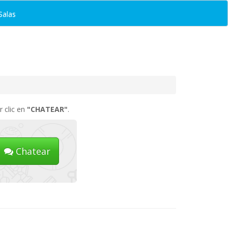
Salas
r clic en
"CHATEAR"
.
Chatear