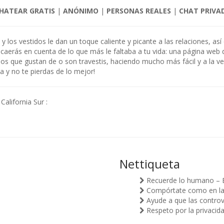
HATEAR GRATIS
|
ANÓNIMO
|
PERSONAS REALES
|
CHAT PRIVA
 y los vestidos le dan un toque caliente y picante a las relaciones, a
r caerás en cuenta de lo que más le faltaba a tu vida: una página web
os que gustan de o son travestis, haciendo mucho más fácil y a la vez
a y no te pierdas de lo mejor!
alifornia Sur :
Nettiqueta
Recuerde lo humano – 
Compórtate como en la v
Ayude a que las controv
Respeto por la privacid